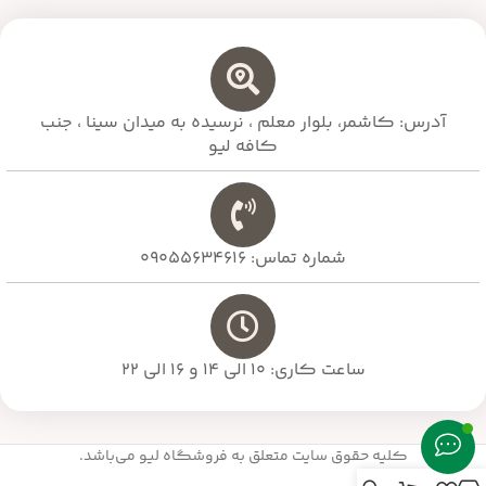
آدرس: کاشمر، بلوار معلم ،‌ نرسیده به میدان سینا ، جنب
کافه لیو
شماره تماس: 09055634616
ساعت کاری: 10 الی 14 و 16 الی 22
کلیه حقوق سایت متعلق به فروشگاه لیو می‌باشد.