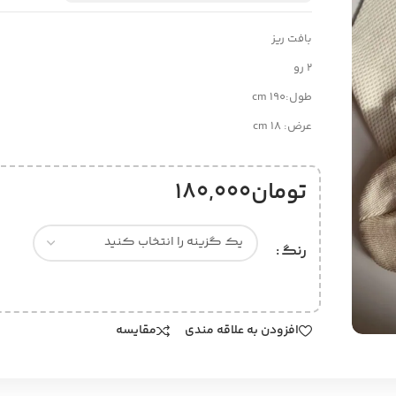
بافت ریز
2 رو
طول:190 cm
عرض: 18 cm
تومان
180,000
رنگ
افزودن به علاقه مندی
مقایسه