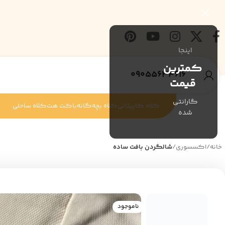
اینجا
کمترین
09055634616
قیمت
گارانتی
کلاه کاپیتانی
کلاه بچه‌گانه
باکت هت
کلاه ساحلی
شده
خانه
/
اکسسوری
/
شالگردن بافت ساده
ناموجود