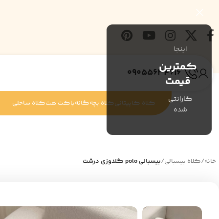
اینجا
کمترین
09055634616
قیمت
گارانتی
کلاه کاپیتانی
کلاه بچه‌گانه
باکت هت
کلاه ساحلی
شده
خانه
/
کلاه بیسبالی
/
بیسبالی polo گلدوزی درشت