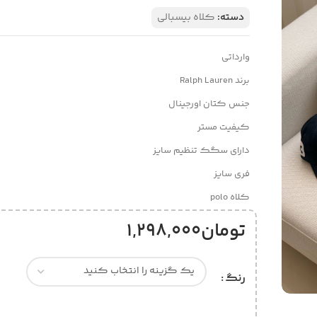
دسته:
کلاه بیسبالی
وارداتی
برند Ralph Lauren
جنس کتان اورجینال
کیفیت مستر
دارای سگک تنظیم سایز
فری سایز
کلاه polo
تومان
1,298,000
رنگ