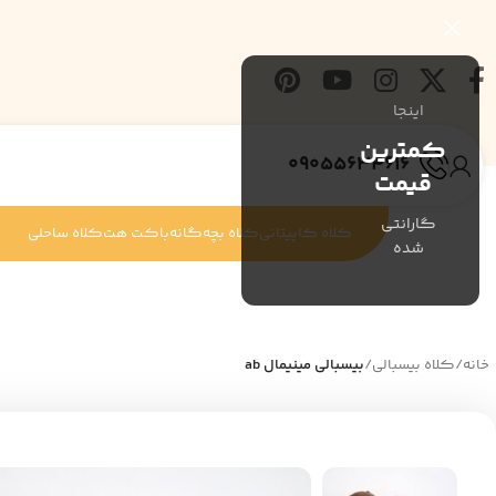
اینجا
کمترین
09055634616
قیمت
گارانتی
کلاه کاپیتانی
کلاه بچه‌گانه
باکت هت
کلاه ساحلی
شده
خانه
/
کلاه بیسبالی
/
بیسبالی مینیمال ab