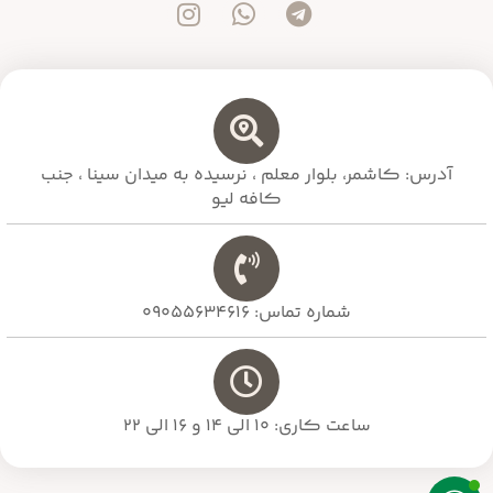
آدرس: کاشمر، بلوار معلم ،‌ نرسیده به میدان سینا ، جنب
کافه لیو
شماره تماس: 09055634616
ساعت کاری: 10 الی 14 و 16 الی 22