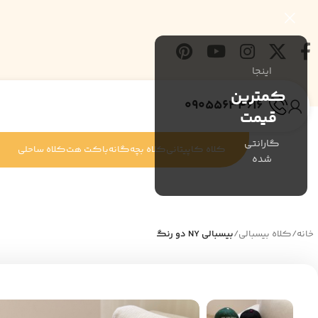
اینجا
کمترین
09055634616
قیمت
گارانتی
کلاه کاپیتانی
کلاه بچه‌گانه
باکت هت
کلاه ساحلی
شده
خانه
/
کلاه بیسبالی
/
بیسبالی NY دو رنگ