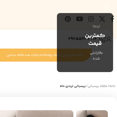
اینجا
کمترین
09055634616
قیمت
گارانتی
کلاه کاپیتانی
کلاه بچه‌گانه
باکت هت
کلاه ساحلی
شده
خانه
/
کلاه بیسبالی
/
بیسبالی ترندی alo