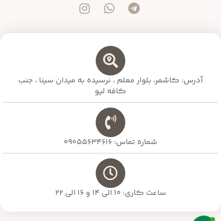
آدرس: کاشمر، بلوار معلم ،‌ نرسیده به میدان سینا ، جنب
کافه لیو
شماره تماس: 09055634616
ساعت کاری: 10 الی 14 و 16 الی 22