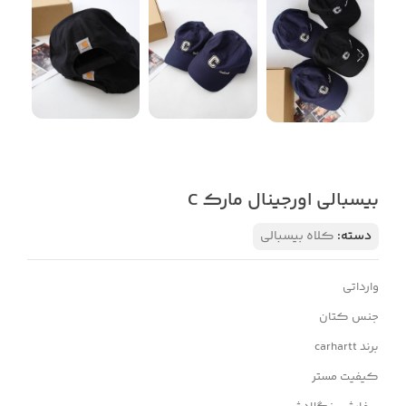
بیسبالی اورجینال مارک C
دسته:
کلاه بیسبالی
وارداتی
جنس کتان
برند carhartt
کیفیت مستر