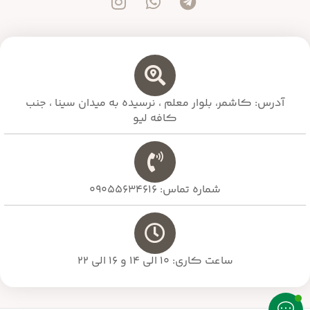
آدرس: کاشمر، بلوار معلم ،‌ نرسیده به میدان سینا ، جنب
کافه لیو
شماره تماس: 09055634616
ساعت کاری: 10 الی 14 و 16 الی 22