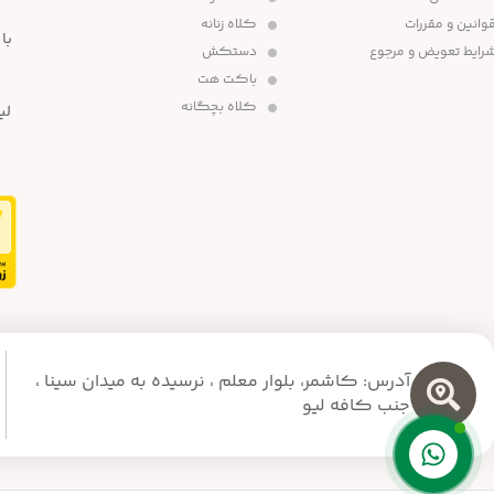
وانین و مقررات
کلاه زنانه
رایط تعویض و مرجوع
دستکش
باکت هت
کلاه بچگانه
لی
آدرس: کاشمر، بلوار معلم ،‌ نرسیده به میدان سینا ،
جنب کافه لیو
پشتیبانی