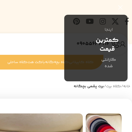
اینجا
کمترین
09055634616
قیمت
گارانتی
کلاه کاپیتانی
کلاه بچه‌گانه
باکت هت
کلاه ساحلی
شده
خانه
/
کلاه برت
/
برت پشمی بچگانه