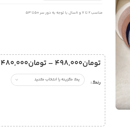
مناسب 2 تا 7 و 8سال با توجه به دور سر 50تا 53
تومان
498,000
–
تومان
480,000
رنگ