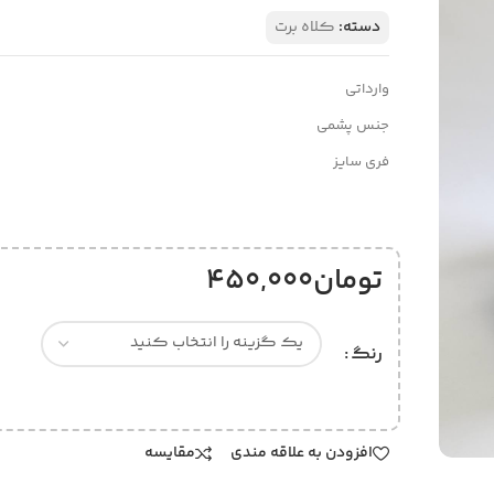
دسته:
کلاه برت
وارداتی
جنس پشمی
فری سایز
تومان
450,000
رنگ
افزودن به علاقه مندی
مقایسه