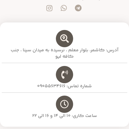
آدرس: کاشمر، بلوار معلم ،‌ نرسیده به میدان سینا ، جنب
کافه لیو
شماره تماس: 09055634616
ساعت کاری: 10 الی 14 و 16 الی 22