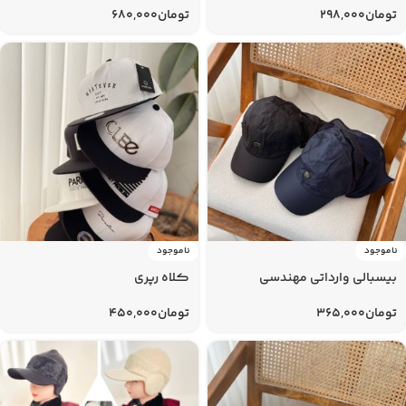
تومان
298,000
تومان
680,000
ناموجود
ناموجود
بیسبالی وارداتی مهندسی
کلاه رپری
تومان
365,000
تومان
450,000