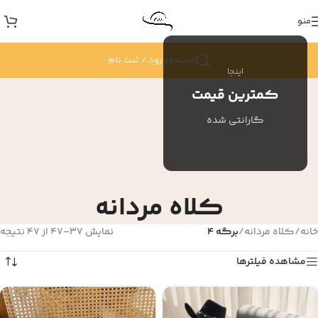
منو
جستجو
ورود / ثبت نام
اینجا
کمترین قیمت
گارانتی شده
کلاه مردانه
خانه
/
کلاه مردانه
/
برگه 4
نمایش 37–47 از 47 نتیجه
مشاهده فیلترها