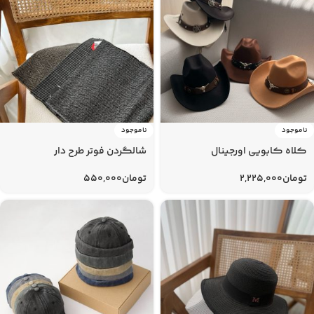
ناموجود
ناموجود
کلاه کابویی اورجینال
شالگردن فوتر طرح دار
تومان
2,225,000
تومان
550,000