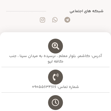
شبکه های اجتماعی
آدرس: کاشمر، بلوار معلم ،‌ نرسیده به میدان سینا ، جنب
کافه لیو
شماره تماس: 09055634616