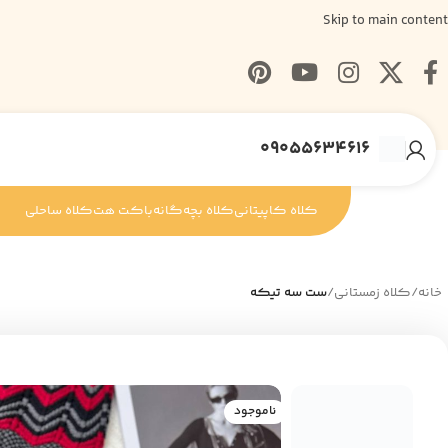
Skip to main content
09055634616
کلاه کاپیتانی
کلاه بچه‌گانه
باکت هت
کلاه ساحلی
خانه
/
کلاه زمستانی
/
ست سه تیکه
ناموجود